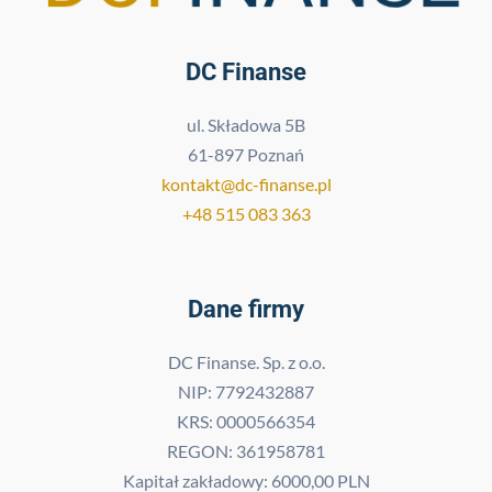
DC Finanse
ul. Składowa 5B
61-897 Poznań
kontakt@dc-finanse.pl
+48 515 083 363
Dane firmy
DC Finanse. Sp. z o.o.
NIP: 7792432887
KRS: 0000566354
REGON: 361958781
Kapitał zakładowy: 6000,00 PLN