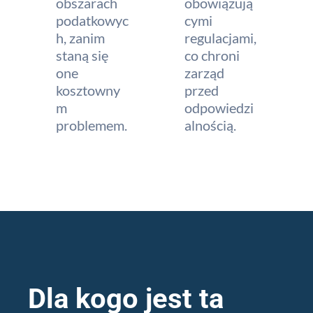
obszarach
obowiązują
podatkowyc
cymi
h, zanim
regulacjami,
staną się
co chroni
one
zarząd
kosztowny
przed
m
odpowiedzi
problemem.
alnością.
Dla kogo jest ta