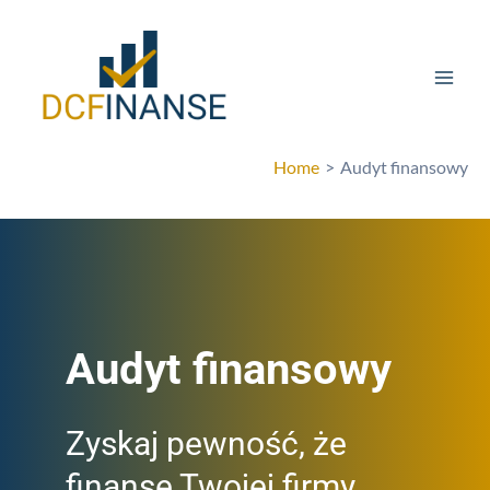
Skip
Mai
to
Men
content
Home
Audyt finansowy
Audyt finansowy
Zyskaj pewność, że
finanse Twojej firmy