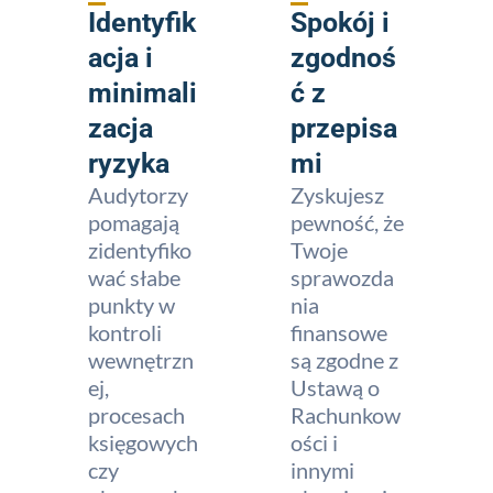
Identyfik
Spokój i
acja i
zgodnoś
minimali
ć z
zacja
przepisa
ryzyka
mi
Audytorzy
Zyskujesz
pomagają
pewność, że
zidentyfiko
Twoje
wać słabe
sprawozda
punkty w
nia
kontroli
finansowe
wewnętrzn
są zgodne z
ej,
Ustawą o
procesach
Rachunkow
księgowych
ości i
czy
innymi