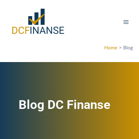
Skip
Mai
to
Men
content
Home
Blog
Blog DC Finanse