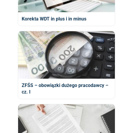
Korekta WDT in plus i in minus
ZFŚS – obowiązki dużego pracodawcy –
cz. I