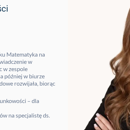
ści
unku Matematyka na
świadczenie w
c w zespole
a później w biurze
owe rozwijała, biorąc
hunkowości – dla
ów na specjalistę ds.