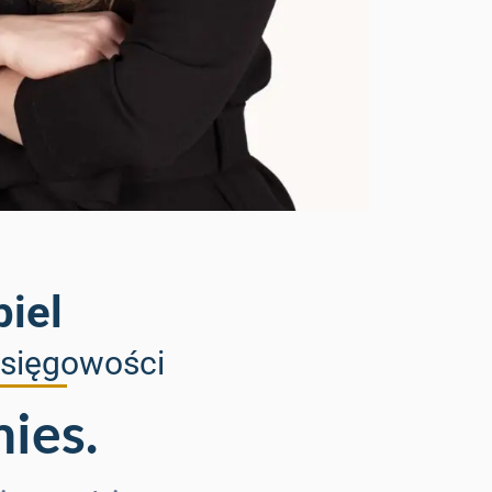
biel
 księgowości
mies.