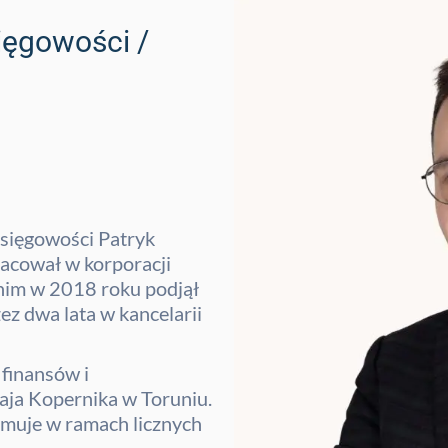
sięgowości /
księgowości Patryk
racował w korporacji
nim w 2018 roku podjął
z dwa lata w kancelarii
 finansów i
aja Kopernika w Toruniu.
muje w ramach licznych