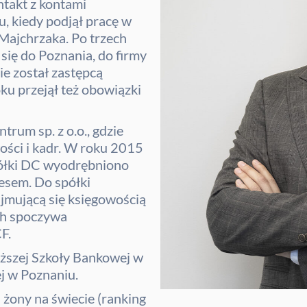
ntakt z kontami
, kiedy podjął pracę w
ajchrzaka. Po trzech
się do Poznania, do firmy
ie został zastępcą
ku przejął też obowiązki
rum sp. z o.o., gdzie
ści i kadr. W roku 2015
półki DC wyodrębniono
zesem. Do spółki
ajmującą się księgowością
ach spoczywa
F.
ższej Szkoły Bankowej w
j w Poznaniu.
 żony na świecie (ranking