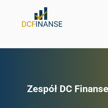
Skip
to
content
Zespół DC Finans