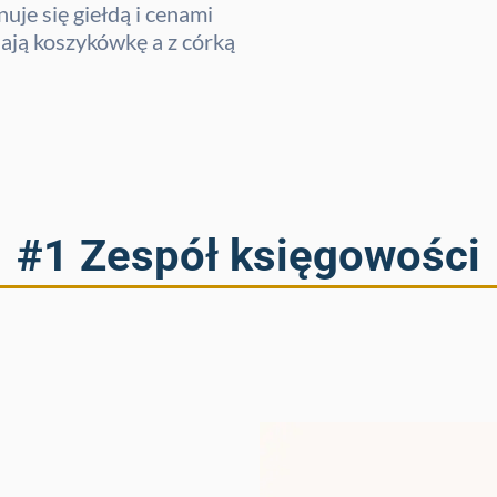
uje się giełdą i cenami
ają koszykówkę a z córką
#1 Zespół księgowości