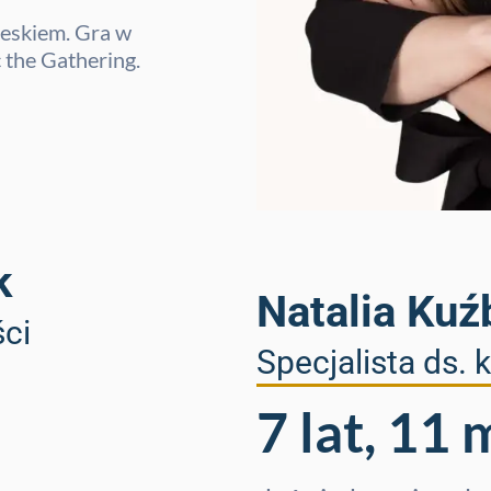
ieskiem. Gra w
 the Gathering.
k
Natalia Kuź
ści
Specjalista ds.
7 lat, 11 