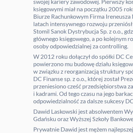
swojej kariery zawodowej. Pierwszy ko
księgowymi miał na początku 2005 roku
Biurze Rachunkowym Firma Ireneusza M
latach intensywnego rozwoju przeniósł 
Stomil Sanok Dystrybucja Sp. z o.o., gdz
głównego księgowego, a po kolejnym ro
osoby odpowiedzialnej za controlling.
W 2012 roku dołączył do spółki DC Cent
powierzono mu budowę działu księgowo
w związku z reorganizacją struktury s
DC Finanse sp. z o.o., której został Pre
przeniesiono cześć przedsiębiorstwa z
i kadrami. Od tego czasu na jego bark
odpowiedzialność za dalsze sukcesy DC
Dawid Laskowski jest absolwentem Wy
Gdańsku oraz Wyższej Szkoły Bankowe
Prywatnie Dawid jest mężem najlepszej