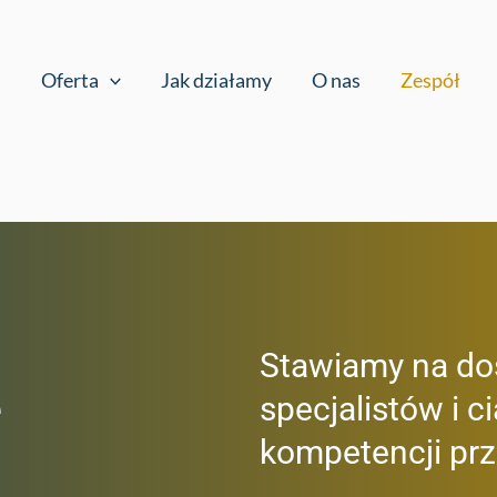
Oferta
Jak działamy
O nas
Zespół
Stawiamy na d
e
specjalistów i c
kompetencji prz