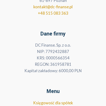
61-897 Poznań
kontakt@dc-finanse.pl
+48 515 083 363
Dane firmy
DC Finanse. Sp. z o.o.
NIP: 7792432887
KRS: 0000566354
REGON: 361958781
Kapitał zakładowy: 6000,00 PLN
Menu
Księgowość dla spółek