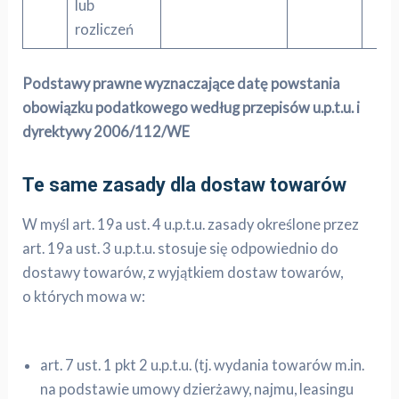
lub
rozliczeń
Podstawy prawne wyznaczające datę powstania
obowiązku podatkowego według przepisów u.p.t.u. i
dyrektywy 2006/112/WE
Te same zasady dla dostaw towarów
W myśl art. 19a ust. 4 u.p.t.u. zasady określone przez
art. 19a ust. 3 u.p.t.u. stosuje się odpowiednio do
dostawy towarów, z wyjątkiem dostaw towarów,
o których mowa w:
art. 7 ust. 1 pkt 2 u.p.t.u. (tj. wydania towarów m.in.
na podstawie umowy dzierżawy, najmu, leasingu