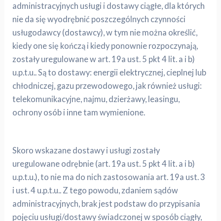
administracyjnych usługi i dostawy ciągłe, dla których
nie da się wyodrębnić poszczególnych czynności
usługodawcy (dostawcy), w tym nie można określić,
kiedy one się kończą i kiedy ponownie rozpoczynają,
zostały uregulowane w art. 19a ust. 5 pkt 4 lit. a i b)
u.p.t.u.. Są to dostawy: energii elektrycznej, cieplnej lub
chłodniczej, gazu przewodowego, jak również usługi:
telekomunikacyjne, najmu, dzierżawy, leasingu,
ochrony osób i inne tam wymienione.
Skoro wskazane dostawy i usługi zostały
uregulowane odrębnie (art. 19a ust. 5 pkt 4 lit. a i b)
u.p.t.u.), to nie ma do nich zastosowania art. 19a ust. 3
i ust. 4 u.p.t.u.. Z tego powodu, zdaniem sądów
administracyjnych, brak jest podstaw do przypisania
pojęciu usługi/dostawy świadczonej w sposób ciągły,