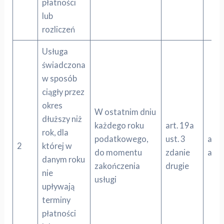
płatności
lub
rozliczeń
Usługa
świadczona
w sposób
ciągły przez
okres
W ostatnim dniu
dłuższy niż
każdego roku
art. 19a
rok, dla
podatkowego,
ust. 3
art. 
2
której w
do momentu
zdanie
akap
danym roku
zakończenia
drugie
nie
usługi
upływają
terminy
płatności