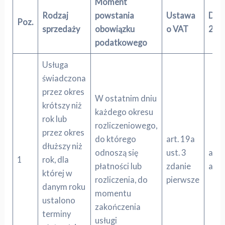
Moment
Rodzaj
powstania
Ustawa
Dyr
Poz.
sprzedaży
obowiązku
o VAT
200
podatkowego
Usługa
świadczona
przez okres
W ostatnim dniu
krótszy niż
każdego okresu
rok lub
rozliczeniowego,
przez okres
do którego
art. 19a
dłuższy niż
odnoszą się
ust. 3
art. 
1
rok, dla
płatności lub
zdanie
akap
której w
rozliczenia, do
pierwsze
danym roku
momentu
ustalono
zakończenia
terminy
usługi