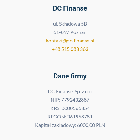
DC Finanse
ul. Składowa 5B
61-897 Poznań
kontakt@dc-finanse.pl
+48 515 083 363
Dane firmy
DC Finanse. Sp. z o.o.
NIP: 7792432887
KRS: 0000566354
REGON: 361958781
Kapitał zakładowy: 6000,00 PLN