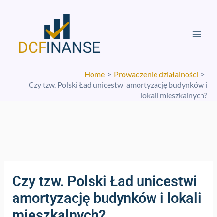
Skip
Mai
to
Men
content
Home
Prowadzenie działalności
Czy tzw. Polski Ład unicestwi amortyzację budynków i
lokali mieszkalnych?
Czy tzw. Polski Ład unicestwi
amortyzację budynków i lokali
mieszkalnych?