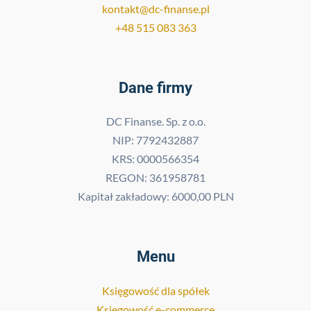
kontakt@dc-finanse.pl
+48 515 083 363
Dane firmy
DC Finanse. Sp. z o.o.
NIP: 7792432887
KRS: 0000566354
REGON: 361958781
Kapitał zakładowy: 6000,00 PLN
Menu
Księgowość dla spółek
Księgowość e-commerce