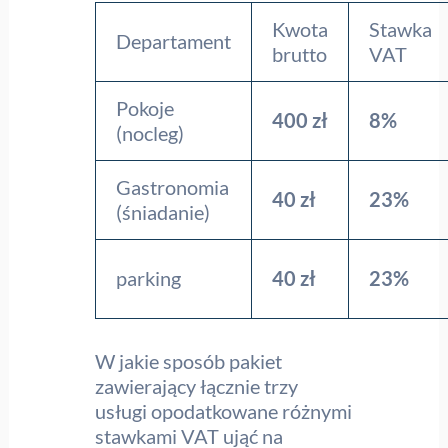
Kwota
Stawka
Departament
brutto
VAT
Pokoje
400 zł
8%
(nocleg)
Gastronomia
40 zł
23%
(śniadanie)
parking
40 zł
23%
W jakie sposób pakiet
zawierający łącznie trzy
usługi opodatkowane różnymi
stawkami VAT ująć na