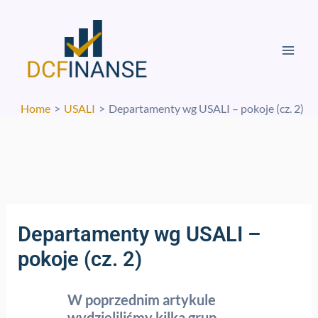
Skip
Mai
to
Men
content
Home
USALI
Departamenty wg USALI – pokoje (cz. 2)
Departamenty wg USALI –
pokoje (cz. 2)
W poprzednim artykule
wydzieliliśmy kilka grup