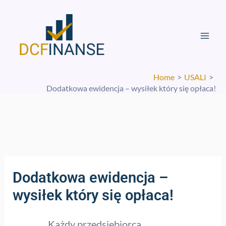
Skip
Mai
to
Men
content
Home
USALI
Dodatkowa ewidencja – wysiłek który się opłaca!
Dodatkowa ewidencja –
wysiłek który się opłaca!
Każdy przedsiębiorca