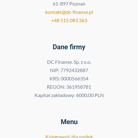
61-897 Poznań
kontakt@dc-finanse.pl
+48 515 083 363
Dane firmy
DC Finanse. Sp. z o.o.
NIP: 7792432887
KRS: 0000566354
REGON: 361958781
Kapitał zakładowy: 6000,00 PLN
Menu
Księgowość dla spółek