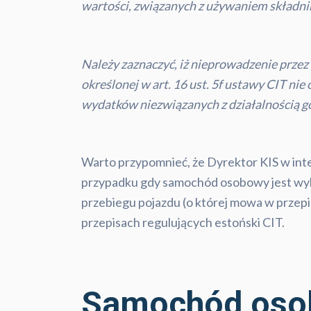
wartości, związanych z używaniem składn
Należy zaznaczyć, iż nieprowadzenie prze
określonej w art. 16 ust. 5f ustawy CIT ni
wydatków niezwiązanych z działalnością go
Warto przypomnieć, że Dyrektor KIS w inte
przypadku gdy samochód osobowy jest wyko
przebiegu pojazdu (o której mowa w przepi
przepisach regulujących estoński CIT.
Samochód osob