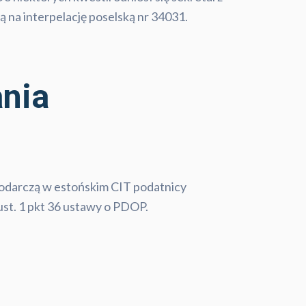
 na interpelację poselską nr 34031.
ania
podarczą w estońskim CIT podatnicy
ust. 1 pkt 36 ustawy o PDOP.