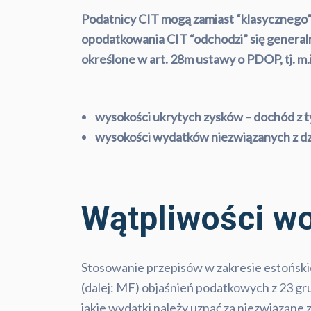
Podatnicy CIT mogą zamiast “klasycznego”
opodatkowania CIT “odchodzi” się general
określone w art. 28m ustawy o PDOP, tj. m
wysokości ukrytych zysków – dochód z t
wysokości wydatków niezwiązanych z dzi
Wątpliwości wo
Stosowanie przepisów w zakresie estońsk
(dalej: MF) objaśnień podatkowych z 23 gru
jakie wydatki należy uznać za niezwiązane 