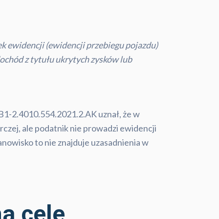
 ewidencji (ewidencji przebiegu pojazdu)
dochód z tytułu ukrytych zysków lub
IB1-2.4010.554.2021.2.AK uznał, że w
zej, ale podatnik nie prowadzi ewidencji
anowisko to nie znajduje uzasadnienia w
a cele