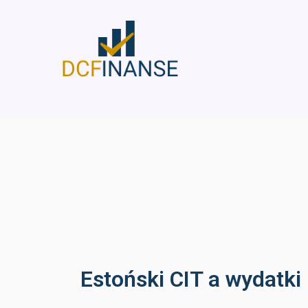
Skip
to
content
Estoński CIT a wydatki