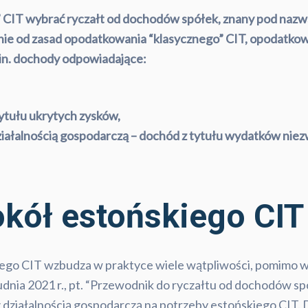
 CIT wybrać ryczałt od dochodów spółek, znany pod nazw
nie od zasad opodatkowania “klasycznego” CIT, opodatko
.in. dochody odpowiadające:
ytułu ukrytych zysków,
ałalnością gospodarczą – dochód z tytułu wydatków niezw
kół estońskiego CIT
iego CIT wzbudza w praktyce wiele wątpliwości, pomimo 
dnia 2021 r., pt. “Przewodnik do ryczałtu od dochodów spó
z działalnością gospodarczą na potrzeby estońskiego CIT. D