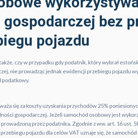
bowe wykorzystywa
i gospodarczej bez 
biegu pojazdu
 także, czy w przypadku gdy podatnik, który wybrał esto
czej, nie prowadząc jednak ewidencji przebiegu pojazdu wy
d podatkowy.
uważa się za koszty uzyskania przychodów 25% poniesiony
ności gospodarczej. Jeżeli samochód osobowy jest wykor
 prowadzoną przez podatnika. Zgodnie z ww. art. 16 ust. 
 przebiegu pojazdu dla celów VAT uznaje się, że samochó