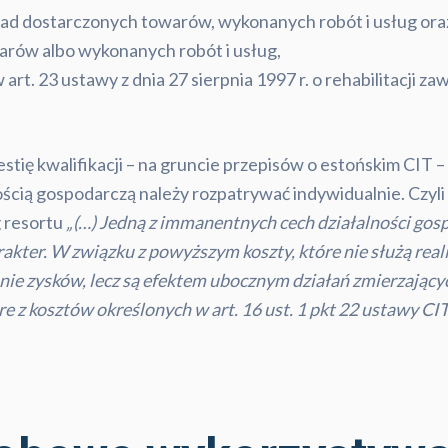
ad dostarczonych towarów, wykonanych robót i usług ora
arów albo wykonanych robót i usług,
w art. 23 ustawy z dnia 27 sierpnia 1997 r. o rehabilitacji 
stię kwalifikacji – na gruncie przepisów o estońskim CIT 
ścią gospodarczą należy rozpatrywać indywidualnie. Czyli
g resortu
„(…) Jedną z immanentnych cech działalności gosp
arakter. W związku z powyższym koszty, które nie służą re
anie zysków, lecz są efektem ubocznym działań zmierzającyc
e z kosztów określonych w art. 16 ust. 1 pkt 22 ustawy CI