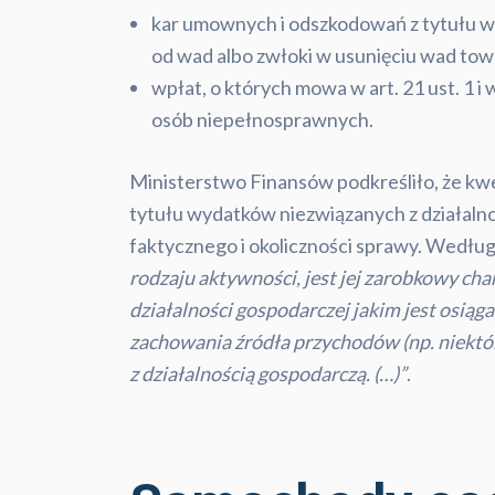
kar umownych i odszkodowań z tytułu w
od wad albo zwłoki w usunięciu wad tow
wpłat, o których mowa w art. 21 ust. 1 i 
osób niepełnosprawnych.
Ministerstwo Finansów podkreśliło, że kwe
tytułu wydatków niezwiązanych z działalno
faktycznego i okoliczności sprawy. Wedłu
rodzaju aktywności, jest jej zarobkowy ch
działalności gospodarczej jakim jest osiąg
zachowania źródła przychodów (np. niektór
z działalnością gospodarczą. (…)”
.