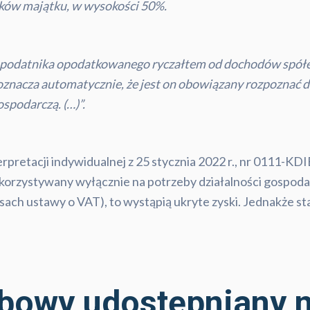
ików majątku, w wysokości 50%.
z podatnika opodatkowanego ryczałtem od dochodów spółek
e oznacza automatycznie, że jest on obowiązany rozpoznać 
spodarczą. (…)”.
rpretacji indywidualnej z 25 stycznia 2022 r., nr 0111-KD
rzystywany wyłącznie na potrzeby działalności gospodarc
sach ustawy o VAT), to wystąpią ukryte zyski. Jednakże st
owy udostępniany n