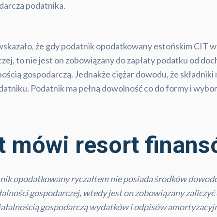
darczą podatnika.
wo wskazało, że gdy podatnik opodatkowany estońskim CIT
czej, to nie jest on zobowiązany do zapłaty podatku od do
nością gospodarczą. Jednakże ciężar dowodu, że składniki
odatniku. Podatnik ma pełną dowolność co do formy i wy
t mówi resort finan
datnik opodatkowany ryczałtem nie posiada środków dowo
łalności gospodarczej, wtedy jest on zobowiązany zaliczy
ałalnością gospodarczą wydatków i odpisów amortyzacyjny