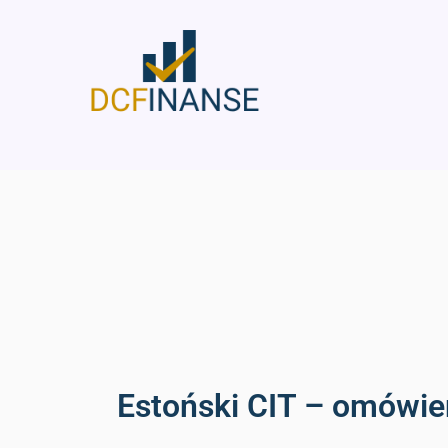
Skip
to
content
Estoński CIT – omówie