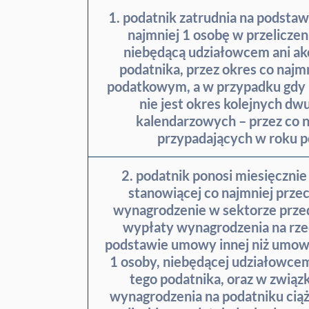
1. podatnik zatrudnia na podsta
najmniej 1 osobę w przeliczen
niebędącą udziałowcem ani ak
podatnika, przez okres co najm
podatkowym, a w przypadku gdy
nie jest okres kolejnych dw
kalendarzowych – przez co n
przypadających w roku 
2. podatnik ponosi miesięczni
stanowiącej co najmniej prze
wynagrodzenie w sektorze przed
wypłaty wynagrodzenia na rzec
podstawie umowy innej niż umowa
1 osoby, niebędącej udziałowcem
tego podatnika, oraz w związ
wynagrodzenia na podatniku cią