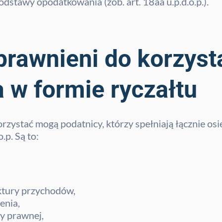
podstawy opodatkowania (zob. art. 18aa u.p.d.o.p.).
prawnieni do korzyst
 w formie ryczałtu
rzystać mogą podatnicy, którzy spełniają łącznie o
.p. Są to:
ktury przychodów,
enia,
y prawnej,