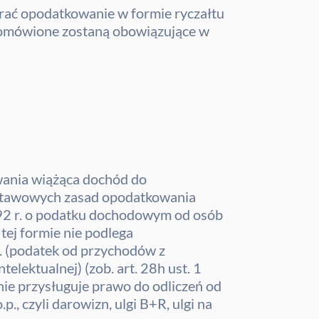
ać opodatkowanie w formie ryczałtu
 omówione zostaną obowiązujące w
wania wiążąca dochód do
dstawowych zasad opodatkowania
992 r. o podatku dochodowym od osób
 tej formie nie podlega
.p. (podatek od przychodów z
elektualnej) (zob. art. 28h ust. 1
nie przysługuje prawo do odliczeń od
, czyli darowizn, ulgi B+R, ulgi na