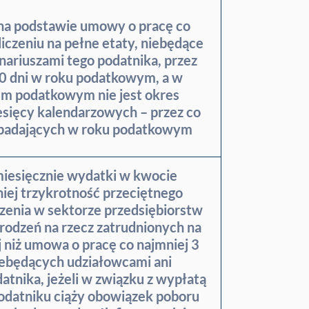
 na podstawie umowy o pracę co
liczeniu na pełne etaty, niebędące
nariuszami tego podatnika, przez
00 dni w roku podatkowym, a w
em podatkowym nie jest okres
sięcy kalendarzowych – przez co
ypadających w roku podatkowym
miesięcznie wydatki w kwocie
iej trzykrotność przeciętnego
enia w sektorze przedsiębiorstw
rodzeń na rzecz zatrudnionych na
niż umowa o pracę co najmniej 3
iebędących udziałowcami ani
atnika, jeżeli w związku z wypłatą
odatniku ciąży obowiązek poboru