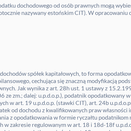
 podatku dochodowego od osób prawnych mogą wybier
otocznie nazywany estońskim CIT). W opracowaniu
 dochodów spółek kapitałowych, to forma opodatko
bilansowego, cechująca się znaczną modyfikacją po
ch. Jak wynika z art. 28h ust. 1 ustawy z 15.2.1
06 ze zm.; dalej: u.p.d.o.p.), podatnik opodatkowany w
 w art. 19 u.p.d.o.p. (stawki CIT), art. 24b u.p.d.o
datek od dochodu z kwalifikowanych praw własności int
stania z opodatkowania w formie ryczałtu podatnikom 
zakresie regulowanym w art. 18 i 18d-18f u.p.d.o.p.