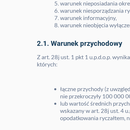
warunek nieposiadania okre
warunek niesporządzania r
warunek informacyjny,
warunek nieobjęcia wyłącze
2.1. Warunek przychodowy
Z art. 28j ust. 1 pkt 1 u.p.d.o.p. wyn
których:
łączne przychody (z uwzglę
nie przekroczyły 100 000 00
lub wartość średnich przyc
wskazany w art. 28j ust. 4 u
opodatkowania ryczałtem, n