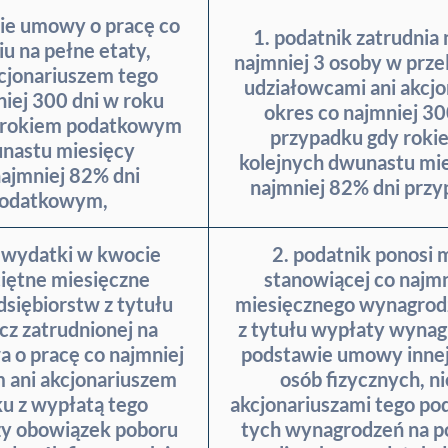
wie umowy o pracę co
1. podatnik zatrudnia
iu na pełne etaty,
najmniej 3 osoby w prze
cjonariuszem tego
udziałowcami ani akcjo
niej 300 dni w roku
okres co najmniej 3
 rokiem podatkowym
przypadku gdy roki
unastu miesięcy
kolejnych dwunastu mie
ajmniej 82% dni
najmniej 82% dni prz
podatkowym,
e wydatki w kwocie
2. podatnik ponosi 
ciętne miesięczne
stanowiącej co najmn
siębiorstw z tytułu
miesięcznego wynagrodz
z zatrudnionej na
z tytułu wypłaty wynag
 o pracę co najmniej
podstawie umowy innej 
 ani akcjonariuszem
osób fizycznych, n
ku z wypłatą tego
akcjonariuszami tego pod
ży obowiązek poboru
tych wynagrodzeń na p