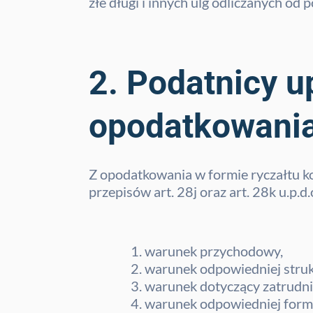
złe długi i innych ulg odliczanych od 
2. Podatnicy u
opodatkowania
Z opodatkowania w formie ryczałtu ko
przepisów art. 28j oraz art. 28k u.p.d.o
warunek przychodowy,
warunek odpowiedniej stru
warunek dotyczący zatrudni
warunek odpowiedniej form