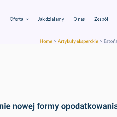
Oferta
Jak działamy
O nas
Zespół
Home
Artykuły eksperckie
Estoń
nie nowej formy opodatkowani