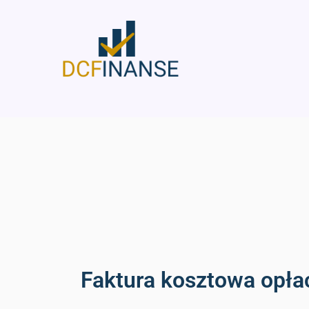
Skip
to
content
Faktura kosztowa opła