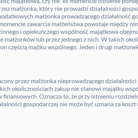
ość majątkowa, czy nie. W momencie istnienie pomi
zez małżonka, który nie prowadzi działalności gospo
 podatkowych małżonka prowadzącego działalność gos
w momencie zawarcia małżeństwa powstaje między n
odzinnego i opiekuńczego wspólność majątkowa obejm
 małżonków lub przez jednego z nich. W takich okolic
ę on częścią majtku wspólnego. Jeden i drugi małżonek
opłacony przez małżonka nieprowadzącego działalnośc
akich okolicznościach zakup nie stanowi majątku wsp
 finansowych. Oznacza to, że przy istnieniu rozdzie
łalności gospodarczej nie może być uznana za koszt