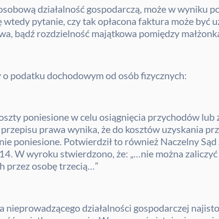
obową działalność gospodarczą, może w wyniku pomy
ę wtedy pytanie, czy tak opłacona faktura może być 
wa, bądź rozdzielność majątkowa pomiędzy małżonk
awy o podatku dochodowym od osób fizycznych:
oszty poniesione w celu osiągnięcia przychodów lub
przepisu prawa wynika, że do kosztów uzyskania pr
znie poniesione. Potwierdził to również Naczelny Są
14. W wyroku stwierdzono, że: „…nie można zaliczyć
przez osobę trzecią…”
a nieprowadzącego działalności gospodarczej najisto