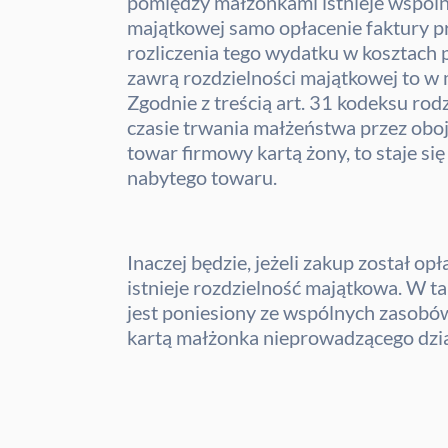
pomiędzy małżonkami istnieje wspóln
majątkowej samo opłacenie faktury pr
rozliczenia tego wydatku w kosztach
zawrą rozdzielności majątkowej to 
Zgodnie z treścią art. 31 kodeksu r
czasie trwania małżeństwa przez oboje
towar firmowy kartą żony, to staje si
nabytego towaru.
Inaczej będzie, jeżeli zakup został 
istnieje rozdzielność majątkowa. W t
jest poniesiony ze wspólnych zasobów
kartą małżonka nieprowadzącego dzia