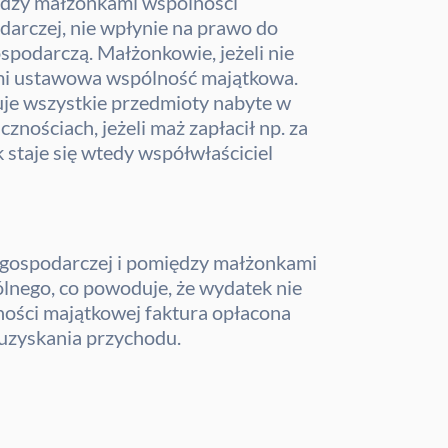
ędzy małżonkami wspólności
darczej, nie wpłynie na prawo do
podarczą. Małżonkowie, jeżeli nie
imi ustawowa wspólność majątkowa.
uje wszystkie przedmioty nabyte w
znościach, jeżeli maż zapłacił np. za
 staje się wtedy współwłaściciel
i gospodarczej i pomiędzy małżonkami
ólnego, co powoduje, że wydatek nie
lności majątkowej faktura opłacona
 uzyskania przychodu.