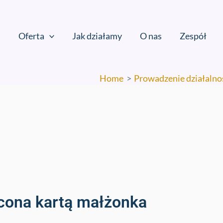
Oferta
Jak działamy
O nas
Zespół
Home
Prowadzenie działalno
cona kartą małżonka