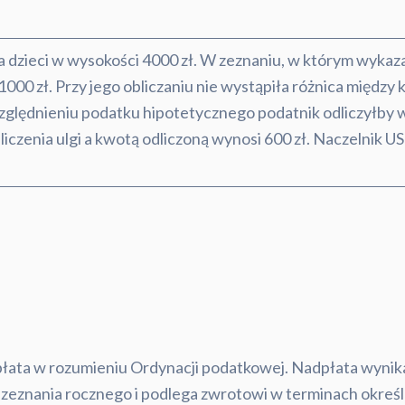
a dzieci w wysokości 4000 zł. W zeznaniu, w którym wykazał
 1000 zł. Przy jego obliczaniu nie wystąpiła różnica międ
względnieniu podatku hipotetycznego podatnik odliczyłby w
czenia ulgi a kwotą odliczoną wynosi 600 zł. Naczelnik US
łata w rozumieniu Ordynacji podatkowej. Nadpłata wynik
eznania rocznego i podlega zwrotowi w terminach określony