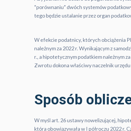
“porównaniu” dwóch systemów podatkowych
tego będzie ustalanie przez organ podatko
W efekcie podatnicy, których obciążenia PI
należnym za 2022 r. Wynikającym z samodz
r., a hipotetycznym podatkiem należnym za 
Zwrotu dokona właściwy naczelnik urzęd
Sposób oblicz
W myśl art. 26 ustawy nowelizującej, hipote
która obowiązywała w I półroczu 2022 r. Cz