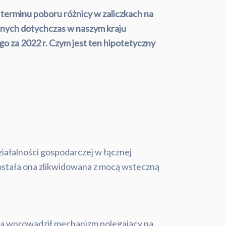
a terminu poboru różnicy w zaliczkach na
nych dotychczas w naszym kraju
o za 2022 r.
Czym jest ten hipotetyczny
ziałalności gospodarczej w łącznej
. została ona zlikwidowana z mocą wsteczną
ca wprowadził mechanizm polegający na