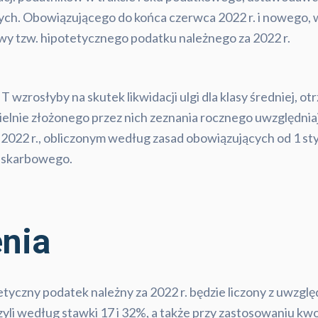
. Obowiązującego do końca czerwca 2022 r. i nowego, w
wy tzw. hipotetycznego podatku należnego za 2022 r.
T wzrosłyby na skutek likwidacji ulgi dla klasy średniej, 
ielnie złożonego przez nich zeznania rocznego uwzględni
2022 r., obliczonym według zasad obowiązujących od 1 sty
u skarbowego.
enia
tyczny podatek należny za 2022 r. będzie liczony z uwzględn
yli według stawki 17 i 32%, a także przy zastosowaniu kwo