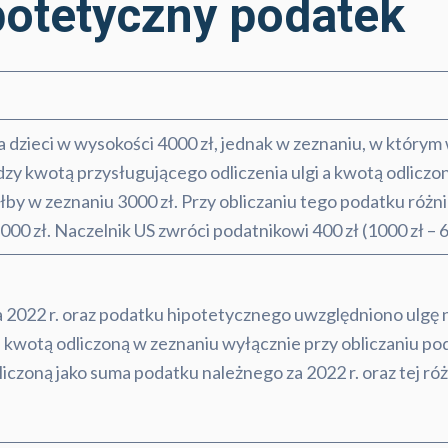
potetyczny podatek
a dzieci w wysokości 4000 zł, jednak w zeznaniu, w którym
ędzy kwotą przysługującego odliczenia ulgi a kwotą odliczo
łby w zeznaniu 3000 zł. Przy obliczaniu tego podatku róż
000 zł. Naczelnik US zwróci podatnikowi 400 zł (1000 zł – 6
za 2022 r. oraz podatku hipotetycznego uwzględniono ulgę 
 kwotą odliczoną w zeznaniu wyłącznie przy obliczaniu p
czoną jako suma podatku należnego za 2022 r. oraz tej róż