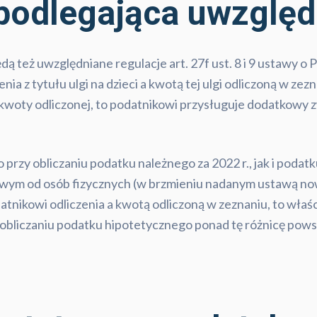
 podlegająca uwzględ
ą też uwzględniane regulacje art. 27f ust. 8 i 9 ustawy o 
ia z tytułu ulgi na dzieci a kwotą tej ulgi odliczoną w ze
 kwoty odliczonej, to podatnikowi przysługuje dodatkowy z
o przy obliczaniu podatku należnego za 2022 r., jak i pod
dowym od osób fizycznych (w brzmieniu nadanym ustawą no
tnikowi odliczenia a kwotą odliczoną w zeznaniu, to właś
 obliczaniu podatku hipotetycznego ponad tę różnicę pows