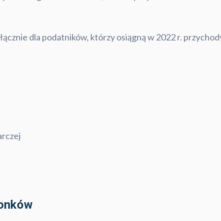
ącznie dla podatników, którzy osiągną w 2022 r. przychod
arczej
żonków