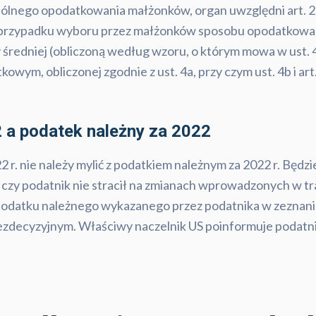
lnego opodatkowania małżonków, organ uwzględni art. 26 
w przypadku wyboru przez małżonków sposobu opodatkowania
lasy średniej (obliczoną według wzoru, o którym mowa w us
ym, obliczonej zgodnie z ust. 4a, przy czym ust. 4b i art. 
 a podatek należny za 2022
r. nie należy mylić z podatkiem należnym za 2022 r. Będzi
 czy podatnik nie stracił na zmianach wprowadzonych w tr
podatku należnego wykazanego przez podatnika w zeznaniu
ezdecyzyjnym. Właściwy naczelnik US poinformuje podatnik