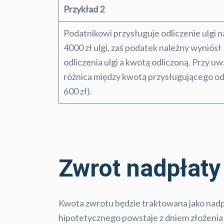
Przykład
2
Podatnikowi przysługuje odliczenie ulgi n
4000 zł ulgi, zaś podatek należny wyniósł
odliczenia ulgi a kwotą odliczoną. Przy u
różnica między kwotą przysługującego odli
600 zł).
Zwrot nadpłaty
Kwota zwrotu będzie traktowana jako nadp
hipotetycznego powstaje z dniem złożenia z