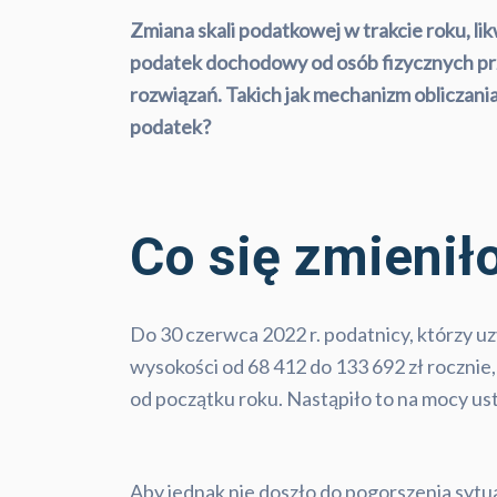
Zmiana skali podatkowej w trakcie roku, li
podatek dochodowy od osób fizycznych pr
rozwiązań. Takich jak mechanizm obliczan
podatek?
Co się zmienił
Do 30 czerwca 2022 r. podatnicy, którzy uz
wysokości od 68 412 do 133 692 zł rocznie, 
od początku roku. Nastąpiło to na mocy usta
Aby jednak nie doszło do pogorszenia syt