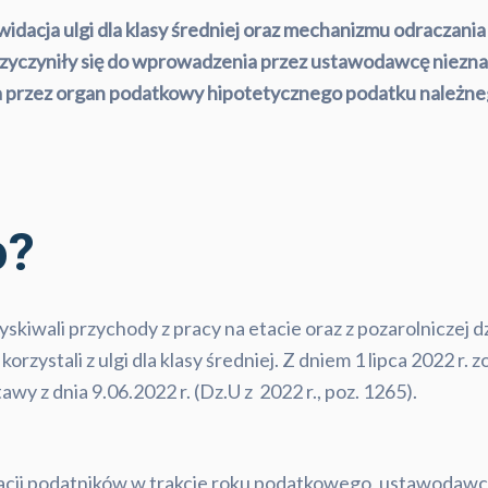
kwidacja ulgi dla klasy średniej oraz mechanizmu odraczani
zyczyniły się do wprowadzenia przez ustawodawcę niezna
ia przez organ podatkowy hipotetycznego podatku należneg
o?
yskiwali przychody z pracy na etacie oraz z pozarolniczej d
korzystali z ulgi dla klasy średniej. Z dniem 1 lipca 2022 r
wy z dnia 9.06.2022 r. (Dz.U z 2022 r., poz. 1265).
uacji podatników w trakcie roku podatkowego, ustawodaw