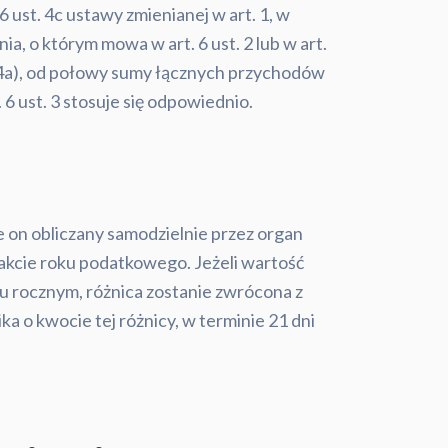
ust. 4c ustawy zmienianej w art. 1, w
, o którym mowa w art. 6 ust. 2 lub w art.
t. 4a), od połowy sumy łącznych przychodów
6 ust. 3 stosuje się odpowiednio.
e on obliczany samodzielnie przez organ
akcie roku podatkowego. Jeżeli wartość
 rocznym, różnica zostanie zwrócona z
a o kwocie tej różnicy, w terminie 21 dni