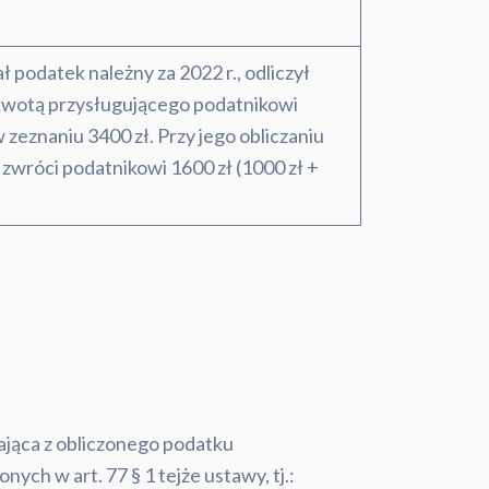
 podatek należny za 2022 r., odliczył
zy kwotą przysługującego podatnikowi
 zeznaniu 3400 zł. Przy jego obliczaniu
 zwróci podatnikowi 1600 zł (1000 zł +
ająca z obliczonego podatku
ch w art. 77 § 1 tejże ustawy, tj.: