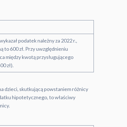
 wykazał podatek należny za 2022 r.,
ną to 600 zł. Przy uwzględnieniu
nica między kwotą przysługującego
00 zł).
na dzieci, skutkującą powstaniem różnicy
odatku hipotetycznego, to właściwy
nicy.