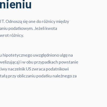
nieniu
PIT. Odnoszą się one do różnicy między
znaniu podatkowym. Jeżeli kwota
wrot różnicy.
atku hipotetycznego uwzględniono ulgę na
welizującą) i w obu przypadkach powstanie
ciwy naczelnik US zwraca podatnikowi
tałą przy obliczaniu podatku należnego za