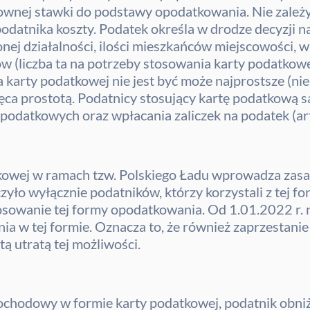
ownej stawki do podstawy opodatkowania. Nie zależy
odatnika koszty. Podatek określa w drodze decyzji 
ej działalności, ilości mieszkańców miejscowości, w
 (liczba ta na potrzeby stosowania karty podatkowej
rty podatkowej nie jest być może najprostsze (nie je
chęca prostotą. Podatnicy stosujący kartę podatkową
podatkowych oraz wpłacania zaliczek na podatek (art.
kowej w ramach tzw. Polskiego Ładu wprowadza zasa
zyło wyłącznie podatników, którzy korzystali z tej 
sowanie tej formy opodatkowania. Od 1.01.2022 r. n
a w tej formie. Oznacza to, że również zaprzestani
 utratą tej możliwości.
 dochodowy w formie karty podatkowej, podatnik obni