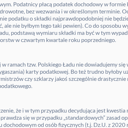
wym. Podatnicy płacą podatek dochodowy w formie k
drowotne, bez wezwania i w określonym terminie. Oc
ie podatku o składki najprawdopodobniej nie będzie
, ale nie byłbym tego taki pewien). Co do sposobu w
 Ładu, podstawą wymiaru składki ma być w tym wypa
iorstw w czwartym kwartale roku poprzedniego.
j w ramach tzw. Polskiego Ładu nie dowiadujemy si
wygaszania) karty podatkowej. Bo też trudno byłoby 
armistrzów czy szklarzy jakoś szczególnie drastyczni
podatkowego.
zenie, że i w tym przypadku decydująca jest kwestia 
e sprawdza się w przypadku „standardowych” zasad o
u dochodowym od osób fizycznych (t.j. Dz.U. z 2020 