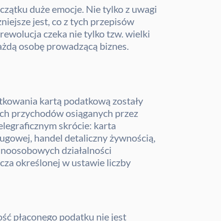
zątku duże emocje. Nie tylko z uwagi
iejsze jest, co z tych przepisów
ewolucja czeka nie tylko tzw. wielki
ażdą osobę prowadzącą biznes.
atkowania kartą podatkową zostały
ych przychodów osiąganych przez
telegraficznym skrócie: karta
ługowej, handel detaliczny żywnością,
ednoosobowych działalności
cza określonej w ustawie liczby
ść płaconego podatku nie jest