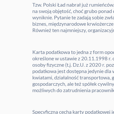
Tzw. Polski Ład nabrał już rumieńców
na swoją objętość, choć grubo ponad 
wyniknie. Pytanie te zadają sobie zwł
biznes, międzynarodowe krwiożercze 
Również ten najmniejszy, organizacyj
Karta podatkowa to jedna z form opo
określone w ustawie z 20.11.1998 r
osoby fizyczne (t.j. Dz.U. z 2020 r. po
podatkowa jest dostępna jedynie dla w
kwiatami, działalność transportowa, 
gospodarczych, ale też spółek cywiln
możliwych do zatrudnienia pracowni
Specyficzną cechą karty podatkowej 