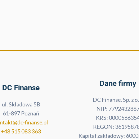
Dane firmy
DC Finanse
DC Finanse. Sp. z o.
ul. Składowa 5B
NIP: 779243288
61-897 Poznań
KRS: 000056635
ntakt@dc-finanse.pl
REGON: 3619587
+48 515 083 363
Kapitał zakładowy: 6000