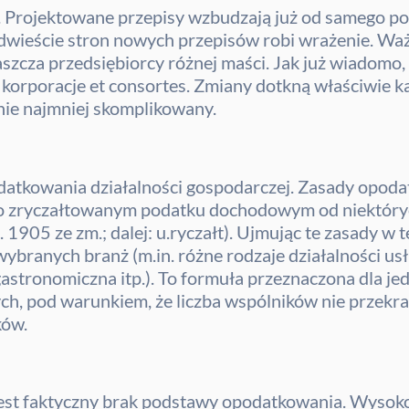
. Projektowane przepisy wzbudzają już od samego poc
dwieście stron nowych przepisów robi wrażenie. Ważn
aszcza przedsiębiorcy różnej maści. Jak już wiadomo, r
korporacje et consortes. Zmiany dotkną właściwie k
nie najmniej skomplikowany.
datkowania działalności gospodarczej. Zasady opod
. o zryczałtowanym podatku dochodowym od niektór
z. 1905 ze zm.; dalej: u.ryczałt). Ujmując te zasady w 
ybranych branż (m.in. różne rodzaje działalności us
gastronomiczna itp.). To formuła przeznaczona dla j
ych, pod warunkiem, że liczba wspólników nie przekra
ków.
jest faktyczny brak podstawy opodatkowania. Wysoko