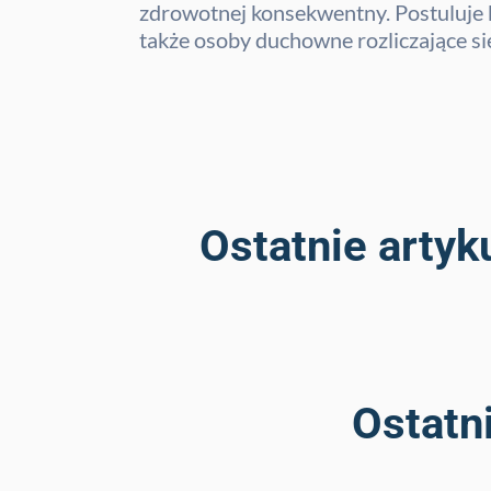
zdrowotnej konsekwentny. Postuluje b
także osoby duchowne rozliczające s
Ostatnie artyk
Ostatn