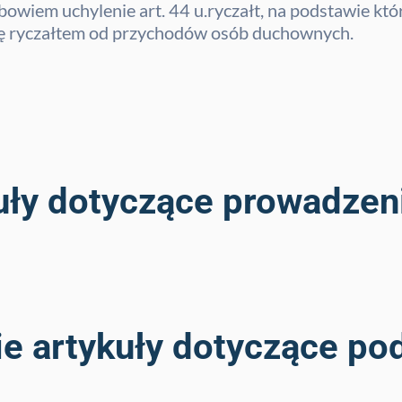
owiem uchylenie art. 44 u.ryczałt, na podstawie któ
ię ryczałtem od przychodów osób duchownych.
uły dotyczące prowadzeni
ie artykuły dotyczące po