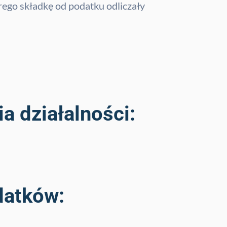
rego składkę od podatku odliczały
a działalności:
datków: