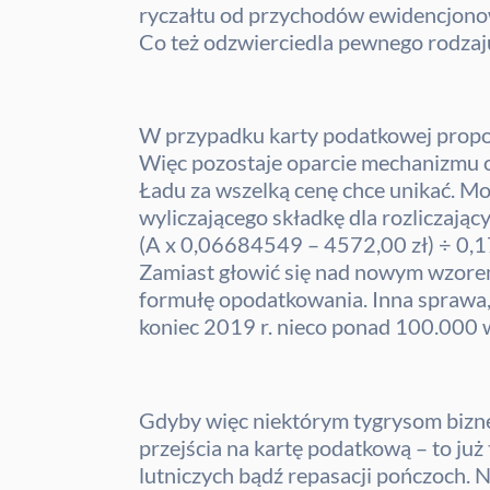
ryczałtu od przychodów ewidencjono
Co też odzwierciedla pewnego rodzaj
W przypadku karty podatkowej proporc
Więc pozostaje oparcie mechanizmu o
Ładu za wszelką cenę chce unikać. Może
wyliczającego składkę dla rozliczając
(A x 0,06684549 – 4572,00 zł) ÷ 0,17
Zamiast głowić się nad nowym wzorem 
formułę opodatkowania. Inna sprawa, ż
koniec 2019 r. nieco ponad 100.000 w
Gdyby więc niektórym tygrysom biznes
przejścia na kartę podatkową – to ju
lutniczych bądź repasacji pończoch. 