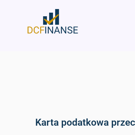
Skip
to
content
Karta podatkowa przech