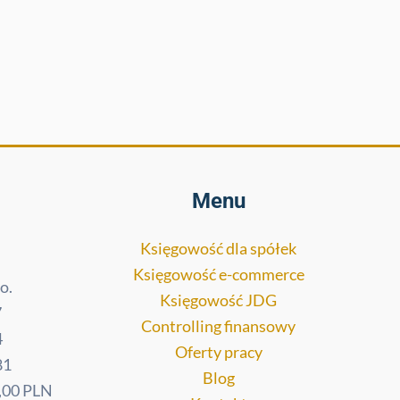
Menu
Księgowość dla spółek
Księgowość e-commerce
o.
Księgowość JDG
7
Controlling finansowy
4
Oferty pracy
81
Blog
,00 PLN