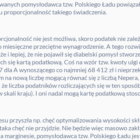
wanych pomysłodawca tzw. Polskiego Ładu powiązał 
u proporcjonalność takiego świadczenia.
jonalność nie jest możliwa, skoro podatek nie zależ
 miesięczne przeciętne wynagrodzenie. A tego rozw
 i lepiej, że nie pojawił się diabelski pomysł stworz
ych się kartą podatkową. Coś na wzór tzw. kwoty ulgi 
 dla A wynoszącego co najmniej 68 412 zł i nieprze
na nową liczbę mogącą równać się z liczbą Nepera, ł
e liczba podatników rozliczających się w ten sposób 
 skali kraju). I oni nadal mogą kartę podatkową stos
u przyszła np. chęć optymalizowania wysokości skła
ż taka chęć nie przyjdzie. Nie będzie więc masowo za
Na marginesie, pomysłodawca tzw. Polskiego Ładu jest