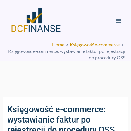
Skip
Mai
to
Men
content
Home
Księgowość e-commerce
Księgowość e-commerce: wystawianie faktur po rejestracji
do procedury OSS
Księgowość e-commerce:
wystawianie faktur po
rejestracji do procedury OSS