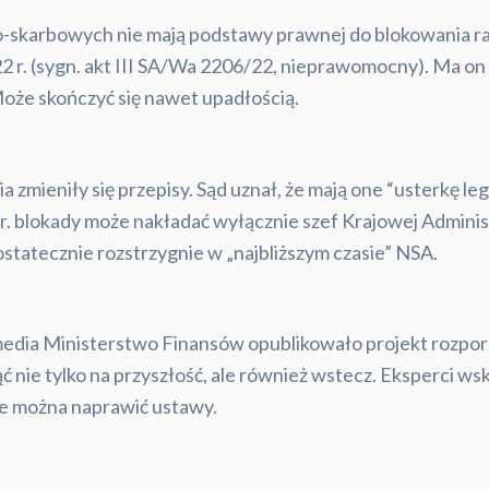
lno-skarbowych nie mają podstawy prawnej do blokowania 
2 r. (sygn. akt III SA/Wa 2206/22, nieprawomocny). Ma on
oże skończyć się nawet upadłością.
ia zmieniły się przepisy. Sąd uznał, że mają one “usterkę le
a br. blokady może nakładać wyłącznie szef Krajowej Admin
tatecznie rozstrzygnie w „najbliższym czasie” NSA.
edia Ministerstwo Finansów opublikowało projekt rozporzą
ąć nie tylko na przyszłość, ale również wstecz. Eksperci ws
ie można naprawić ustawy.