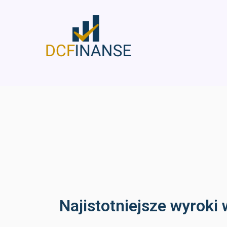
Skip
to
content
Najistotniejsze wyroki