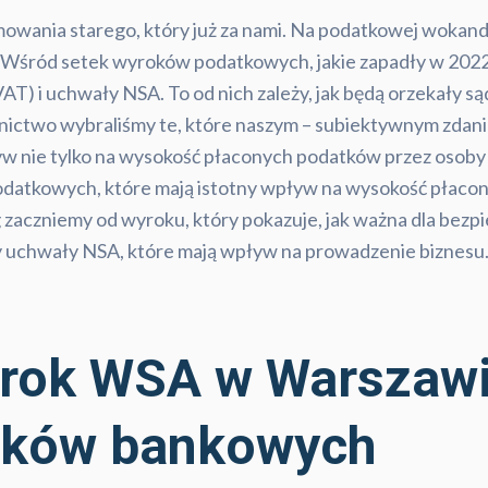
wania starego, który już za nami. Na podatkowej wokandz
. Wśród setek wyroków podatkowych, jakie zapadły w 2022 
T) i uchwały NSA. To od nich zależy, jak będą orzekały s
ictwo wybraliśmy te, które naszym – subiektywnym zdanie
yw nie tylko na wysokość płaconych podatków przez osoby f
datkowych, które mają istotny wpływ na wysokość płacony
 zaczniemy od wyroku, który pokazuje, jak ważna dla bez
my uchwały NSA, które mają wpływ na prowadzenie biznesu
yrok WSA w Warszawi
nków bankowych