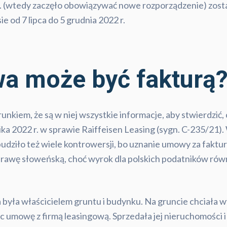
 r. (wtedy zaczęło obowiązywać nowe rozporządzenie) zo
ie od 7 lipca do 5 grudnia 2022 r.
a może być fakturą?
nkiem, że są w niej wszystkie informacje, aby stwierdzić,
a 2022 r. w sprawie Raiffeisen Leasing (sygn. C-235/21). 
udziło też wiele kontrowersji, bo uznanie umowy za fakt
prawę słoweńską, choć wyrok dla polskich podatników rów
a była właścicielem gruntu i budynku. Na gruncie chciała
 umowę z firmą leasingową. Sprzedała jej nieruchomości i 