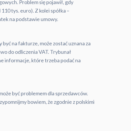
ngowych. Problem się pojawił, gdy
10 tys. euro). Z kolei spółka –
odatek na podstawie umowy.
y być na fakturze, może zostać uznana za
awo do odliczenia VAT. Trybunał
ne informacje, które trzeba podać na
e może być problemem dla sprzedawców.
Przypomnijmy bowiem, że zgodnie z polskimi