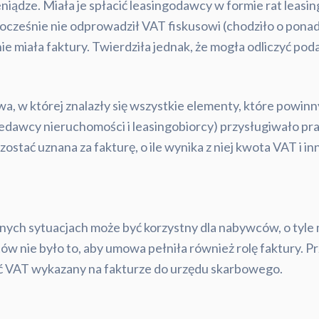
niądze. Miała je spłacić leasingodawcy w formie rat leasi
ocześnie nie odprowadził VAT fiskusowi (chodziło o ponad 1
nie miała faktury. Twierdziła jednak, że mogła odliczyć p
a, w której znalazły się wszystkie elementy, które powinn
rzedawcy nieruchomości i leasingobiorcy) przysługiwało pr
stać uznana za fakturę, o ile wynika z niej kwota VAT i in
nych sytuacjach może być korzystny dla nabywców, o tyl
ów nie było to, aby umowa pełniła również rolę faktury. 
ć VAT wykazany na fakturze do urzędu skarbowego.