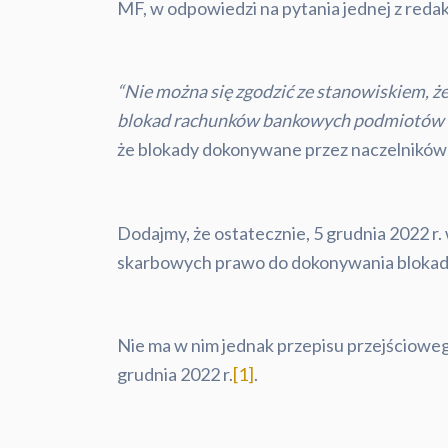
MF, w odpowiedzi na pytania jednej z redakc
“Nie można się zgodzić ze stanowiskiem,
blokad rachunków bankowych podmiotów kwa
że blokady dokonywane przez naczelników 
Dodajmy, że ostatecznie, 5 grudnia 2022 r
skarbowych prawo do dokonywania blokad
Nie ma w nim jednak przepisu przejścioweg
grudnia 2022 r.
[1]
.