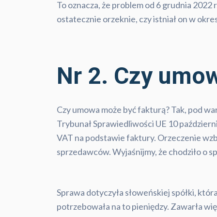
To oznacza, że problem od 6 grudnia 2022
ostatecznie orzeknie, czy istniał on w okres
Nr 2. Czy umow
Czy umowa może być fakturą? Tak, pod waru
Trybunał Sprawiedliwości UE 10 październik
VAT na podstawie faktury. Orzeczenie wzb
sprzedawców. Wyjaśnijmy, że chodziło o s
Sprawa dotyczyła słoweńskiej spółki, któr
potrzebowała na to pieniędzy. Zawarła więc