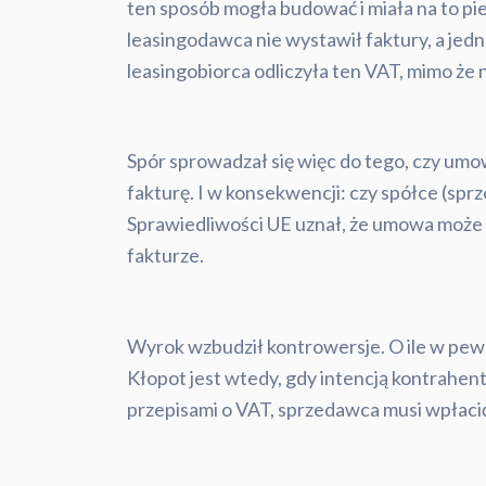
ten sposób mogła budować i miała na to pie
leasingodawca nie wystawił faktury, a jedn
leasingobiorca odliczyła ten VAT, mimo że 
Spór sprowadzał się więc do tego, czy umow
fakturę. I w konsekwencji: czy spółce (sp
Sprawiedliwości UE uznał, że umowa może zo
fakturze.
Wyrok wzbudził kontrowersje. O ile w pew
Kłopot jest wtedy, gdy intencją kontrahent
przepisami o VAT, sprzedawca musi wpłaci