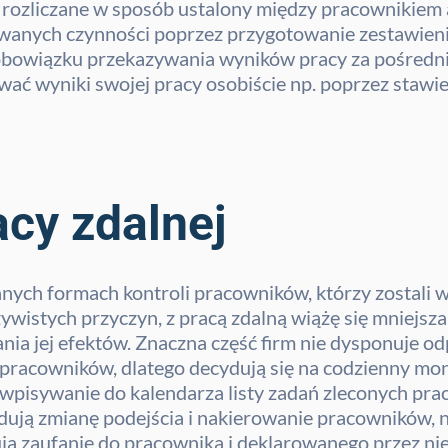
rozliczane w sposób ustalony między pracownikiem
wanych czynności poprzez przygotowanie zestawienia
obowiązku przekazywania wyników pracy za pośredni
 wyniki swojej pracy osobiście np. poprzez stawieni
acy zdalnej
anych formach kontroli pracowników, którzy zostali w
zywistych przyczyn, z pracą zdalną wiążę się mniejsz
ania jej efektów. Znaczna część firm nie dysponuj
pracowników, dlatego decydują się na codzienny mon
wpisywanie do kalendarza listy zadań zleconych pra
ują zmianę podejścia i nakierowanie pracowników, na 
ją zaufanie do pracownika i deklarowanego przez nie