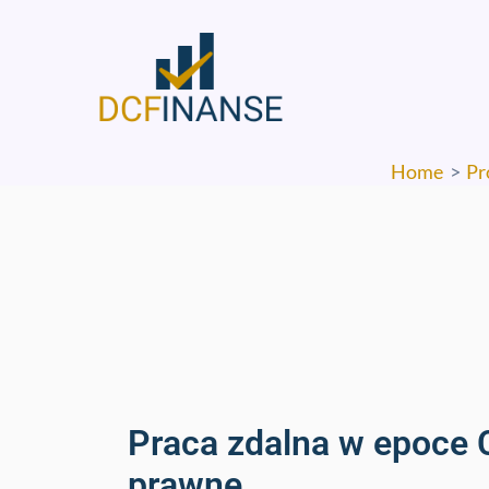
Skip
to
content
Home
Pr
Praca zdalna w epoce 
prawne