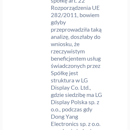
spółkę art. 22
Rozporządzenia UE
282/2011, bowiem
gdyby
przeprowadziła taką
analizę, doszłaby do
wniosku, że
rzeczywistym
beneficjentem usług
świadczonych przez
Spółkę jest
struktura w LG
Display Co. Ltd.,
gdzie siedzibę ma LG
Display Polska sp. z
o.o., podczas gdy
Dong Yang
Electronics sp. z o.o.