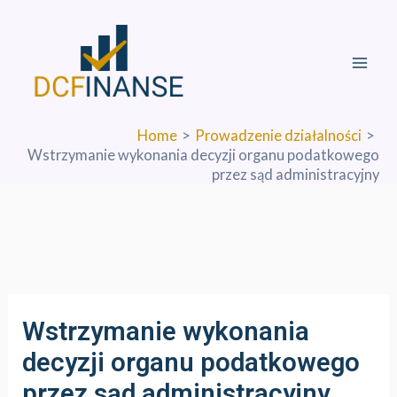
Skip
Mai
to
Men
content
Home
Prowadzenie działalności
Wstrzymanie wykonania decyzji organu podatkowego
przez sąd administracyjny
Wstrzymanie wykonania
decyzji organu podatkowego
przez sąd administracyjny