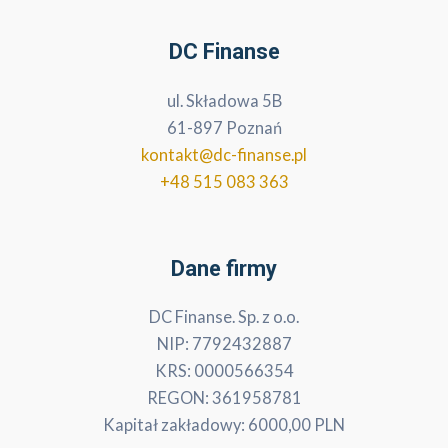
DC Finanse
ul. Składowa 5B
61-897 Poznań
kontakt@dc-finanse.pl
+48 515 083 363
Dane firmy
DC Finanse. Sp. z o.o.
NIP: 7792432887
KRS: 0000566354
REGON: 361958781
Kapitał zakładowy: 6000,00 PLN