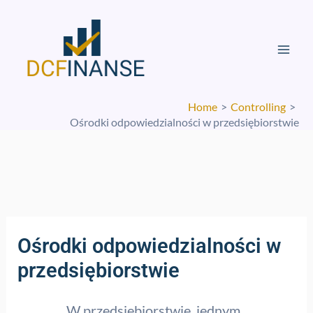
Skip
Mai
to
Men
content
Home
Controlling
Ośrodki odpowiedzialności w przedsiębiorstwie
Ośrodki odpowiedzialności w
przedsiębiorstwie
W przedsiębiorstwie, jednym