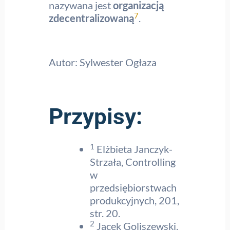
nazywana jest
organizacją
7
zdecentralizowaną
.
Autor: Sylwester Ogłaza
Przypisy:
1
Elżbieta Janczyk-
Strzała, Controlling
w
przedsiębiorstwach
produkcyjnych, 201,
str. 20.
2
Jacek Goliszewski,