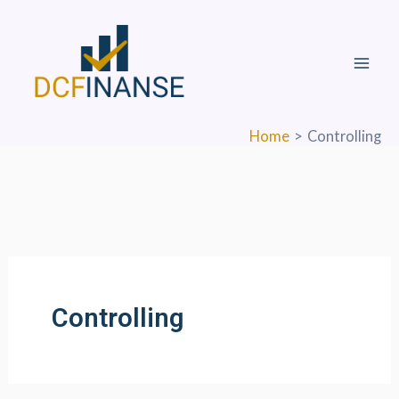
Skip
Mai
to
Men
content
Home
Controlling
Controlling