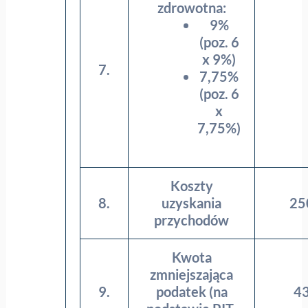
zdrowotna:
9%
(poz. 6
x 9%)
7.
7,75%
(poz. 6
x
7,75%)
Koszty
8.
uzyskania
25
przychodów
Kwota
zmniejszająca
9.
podatek (na
43