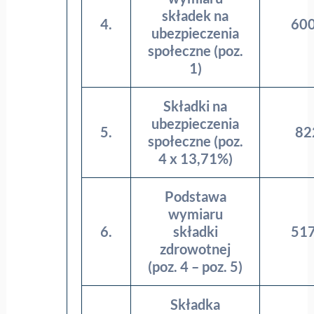
składek na
4.
600
ubezpieczenia
społeczne (poz.
1)
Składki na
ubezpieczenia
5.
82
społeczne (poz.
4 x 13,71%)
Podstawa
wymiaru
6.
składki
517
zdrowotnej
(poz. 4 – poz. 5)
Składka