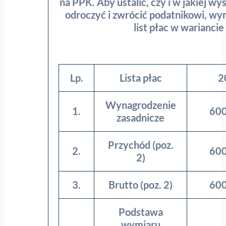
na PPK. Aby ustalić, czy i w jakiej wy
odroczyć i zwrócić podatnikowi, w
list płac w warianc
Lp.
Lista płac
2
Wynagrodzenie
1.
600
zasadnicze
Przychód (poz.
2.
600
2)
3.
Brutto (poz. 2)
600
Podstawa
wymiaru