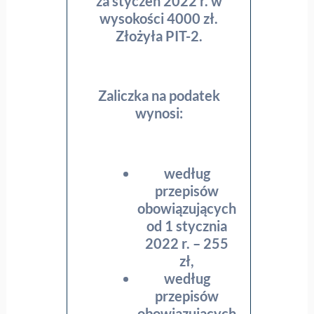
za styczeń 2022 r. w
wysokości 4000 zł.
Złożyła PIT-2.
Zaliczka na podatek
wynosi:
według
przepisów
obowiązujących
od 1 stycznia
2022 r. – 255
zł,
według
przepisów
obowiązujących