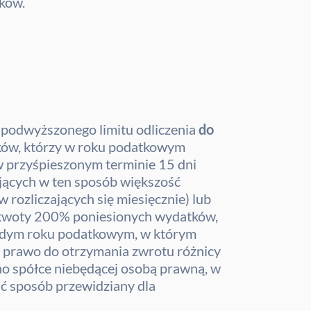
ików.
 podwyższonego limitu odliczenia
do
ników, którzy w roku podatkowym
 przyśpieszonym terminie 15 dni
ających w ten sposób większość
rozliczających się miesięcznie) lub
zy kwoty 200% poniesionych wydatków,
każdym roku podatkowym, w którym
y prawo do otrzymania zwrotu różnicy
no spółce niebędącej osobą prawną, w
ać sposób przewidziany dla