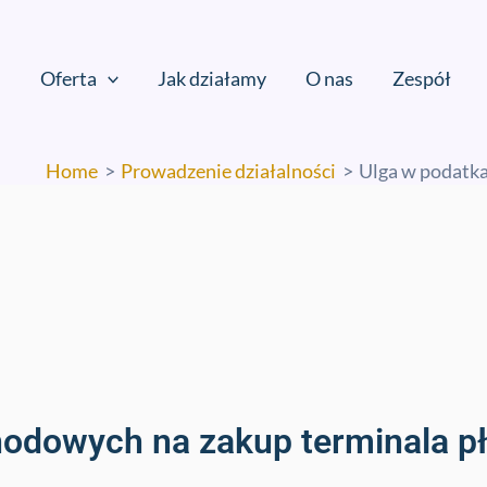
Oferta
Jak działamy
O nas
Zespół
Home
Prowadzenie działalności
Ulga w podatka
odowych na zakup terminala p