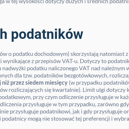
a w tej wysokości dotyczy dużych i średnich podatn
ch podatników
sów o podatku dochodowym) skorzystają natomiast z
unki wynikające z przepisów VAT-u. Dotyczy to podat
u nadwyżki podatku naliczonego VAT nad należnym w
zonych dla tzw. podatników bezgotówkowych, rozlicz
j niż przez siedem miesięcy
(w przypadku podatników 
w rozliczających się kwartalnie). Limit ulgi dotyc
ku podatkowym, przy czym odliczenie przysługuje w 
odliczenia przysługuje w tym przypadku, zarówno gd
e przysługuje podatnikowi, jak i gdy przysługuje o
i podatnicy mogą nie stosować tej preferencji i wybr