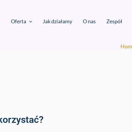
Oferta
Jak działamy
O nas
Zespół
Hom
korzystać?