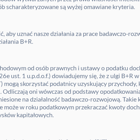
ób scharakteryzowane są wyżej omawiane kryteria.
nić, aby uznać nasze działania za prace badawczo-ro
ziałania B+R.
chodowym od osób prawnych i ustawy o podatku doch
. 26e ust. 1 u.p.d.o.f.) dowiadujemy się, że z ulgi B
mogą skorzystać podatnicy uzyskujący przychody, k
 Odliczają oni wówczas od podstawy opodatkowania u
niesione na działalność badawczo-rozwojową. Takie
nie może w roku podatkowym przekraczać kwoty doch
ysków kapitałowych.