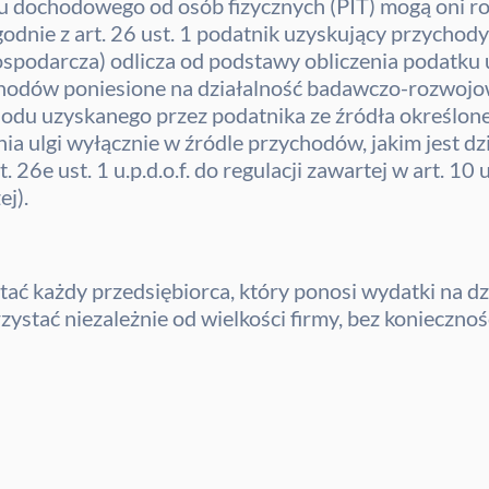
 dochodowego od osób fizycznych (PIT) mogą oni roz
godnie z art. 26 ust. 1 podatnik uzyskujący przychody
gospodarcza) odlicza od podstawy obliczenia podatku u
ychodów poniesione na działalność badawczo-rozwojo
 uzyskanego przez podatnika ze źródła określonego w
ia ulgi wyłącznie w źródle przychodów, jakim jest d
26e ust. 1 u.p.d.o.f. do regulacji zawartej w art. 10 u
ej).
tać każdy przedsiębiorca, który ponosi wydatki na 
rzystać niezależnie od wielkości firmy, bez koniecz