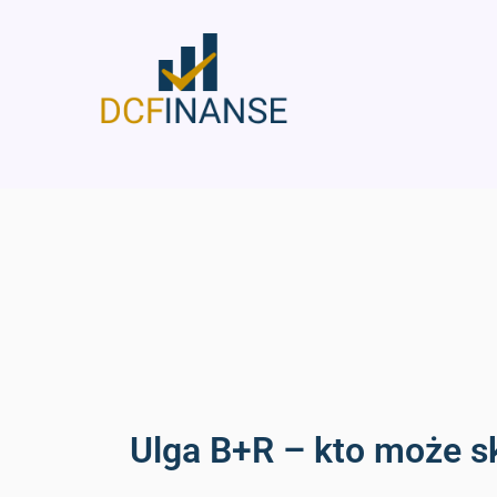
Skip
to
content
Ulga B+R – kto może s