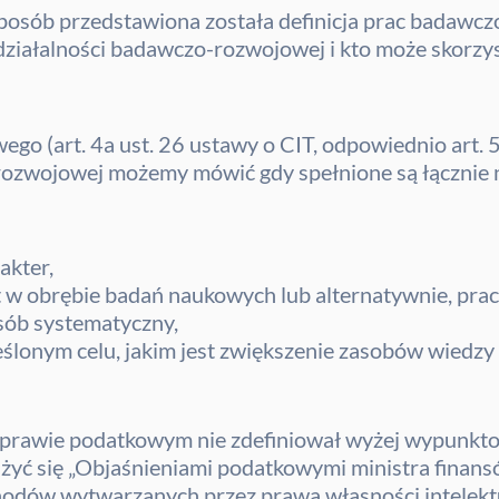
osób przedstawiona została definicja prac badawcz
ziałalności badawczo-rozwojowej i kto może skorzyst
go (art. 4a ust. 26 ustawy o CIT, odpowiednio art. 5
ozwojowej możemy mówić gdy spełnione są łącznie n
akter,
t w obrębie badań naukowych lub alternatywnie, pra
sób systematyczny,
lonym celu, jakim jest zwiększenie zasobów wiedzy 
 prawie podatkowym nie zdefiniował wyżej wypunkt
żyć się „Objaśnieniami podatkowymi ministra finansó
odów wytwarzanych przez prawa własności intelekt