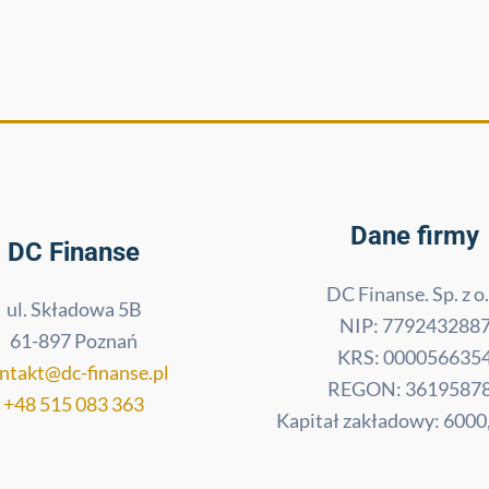
Dane firmy
DC Finanse
DC Finanse. Sp. z o.
ul. Składowa 5B
NIP: 779243288
61-897 Poznań
KRS: 000056635
ntakt@dc-finanse.pl
REGON: 3619587
+48 515 083 363
Kapitał zakładowy: 6000