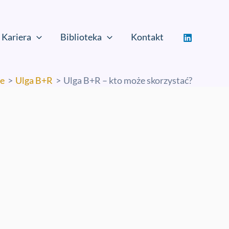
Kariera
Biblioteka
Kontakt
e
Ulga B+R
Ulga B+R – kto może skorzystać?