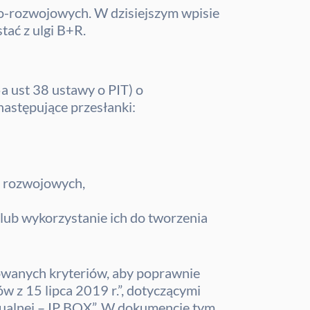
o-rozwojowych. W dzisiejszym wpisie
ać z ulgi B+R.
a ust 38 ustawy o PIT) o
astępujące przesłanki:
c rozwojowych,
lub wykorzystanie ich do tworzenia
owanych kryteriów, aby poprawnie
w z 15 lipca 2019 r.”, dotyczącymi
ualnej – IP BOX”. W dokumencie tym