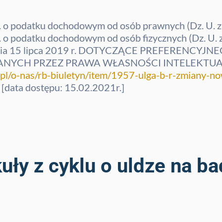
. o podatku dochodowym od osób prawnych (Dz. U. z 2
 o podatku dochodowym od osób fizycznych (Dz. U. z 
z dnia 15 lipca 2019 r. DOTYCZĄCE PREFERENC
CH PRZEZ PRAWA WŁASNOŚCI INTELEKTUALNE
.pl/o-nas/rb-biuletyn/item/1957-ulga-b-r-zmiany-n
, [data dostępu: 15.02.2021r.]
uły z cyklu o uldze na ba