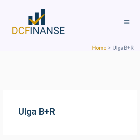
Skip
Mai
to
Men
content
Home
Ulga B+R
Ulga B+R